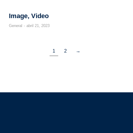
Image, Video
General
abril 21, 2023
1
2
→