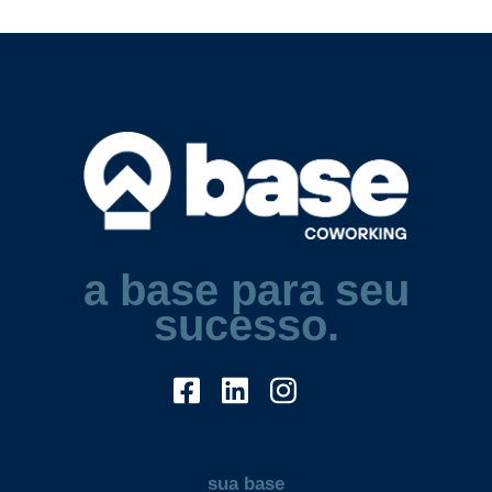
a base para seu
sucesso.
sua base