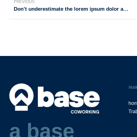
PREVIOUS:
Don’t underestimate the lorem ipsum dolor amet
sua
ho
Tra
a base