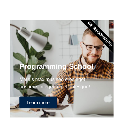
WE RECOMMEND
Programming School
Mauris maximus sed eros eget
posuere. Integer at pellentesque!
Learn more