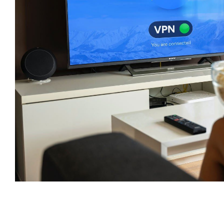
Neurone nulla amet from lorem
ipsum
Science
janeiro 10, 2023