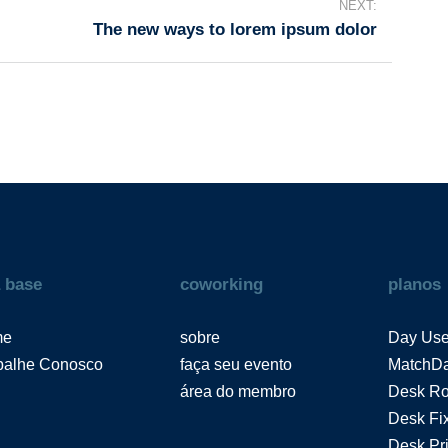
NEXT:
The new ways to lorem ipsum dolor
 base
coworking
planos
me
sobre
Day Us
balhe Conosco
faça seu evento
MatchD
área do membro
Desk Ro
Desk Fi
Desk Pri