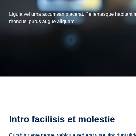
Ligula vel urna accumsan placerat. Pellentesque habitant mo
rhoncus, purus augue aliquam.
Intro facilisis et molestie
Curabitur ante neque, vehicula sed erat vitae, tincidunt ult