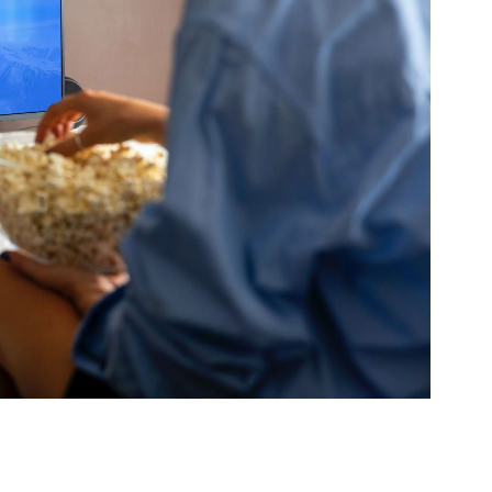
Vivamus – ligula libero nulla dolor
lorem ipsum amet
Finance
janeiro 10, 2016