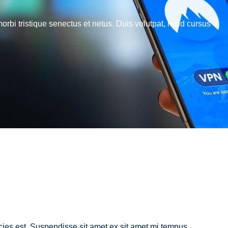
rbi tristique senectus et netus. Duis volutpat, mi id cursus
ricies est. Suspendisse sit amet ex sit amet mi tempus