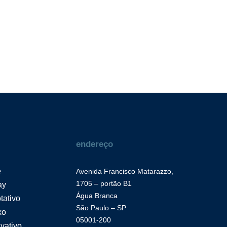
endereço
e
Avenida Francisco Matarazzo,
1705 – portão B1
ay
Água Branca
tativo
São Paulo – SP
xo
05001-200
vativo