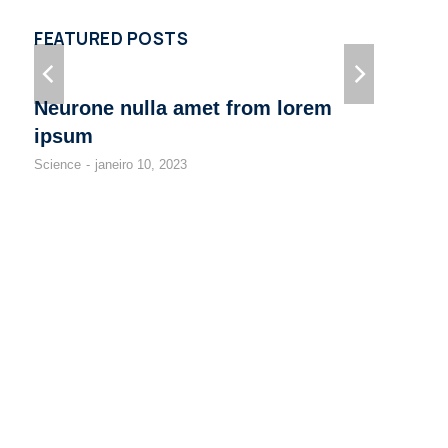
FEATURED POSTS
Neurone nulla amet from lorem
V
ipsum
l
Science
janeiro 10, 2023
Fi