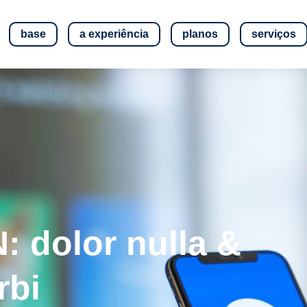
base
a experiência
planos
serviços
 dolor nulla &
rbi