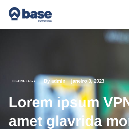
By admin
janeiro 3, 2023
TECHNOLOGY
Lorem ipsum VPN:
amet glavrida mo