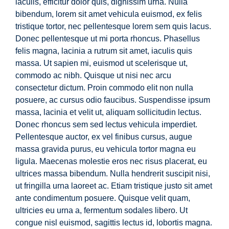
iaculis, efficitur dolor quis, dignissim urna. Nulla
bibendum, lorem sit amet vehicula euismod, ex felis
tristique tortor, nec pellentesque lorem sem quis lacus.
Donec pellentesque ut mi porta rhoncus. Phasellus
felis magna, lacinia a rutrum sit amet, iaculis quis
massa. Ut sapien mi, euismod ut scelerisque ut,
commodo ac nibh. Quisque ut nisi nec arcu
consectetur dictum. Proin commodo elit non nulla
posuere, ac cursus odio faucibus. Suspendisse ipsum
massa, lacinia et velit ut, aliquam sollicitudin lectus.
Donec rhoncus sem sed lectus vehicula imperdiet.
Pellentesque auctor, ex vel finibus cursus, augue
massa gravida purus, eu vehicula tortor magna eu
ligula. Maecenas molestie eros nec risus placerat, eu
ultrices massa bibendum. Nulla hendrerit suscipit nisi,
ut fringilla urna laoreet ac. Etiam tristique justo sit amet
ante condimentum posuere. Quisque velit quam,
ultricies eu urna a, fermentum sodales libero. Ut
congue nisl euismod, sagittis lectus id, lobortis magna.